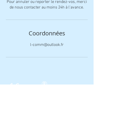
Pour annuler ou reporter le rendez-vos, merci
de nous contacter au moins 24h à l'avance.
Coordonnées
l-comm@outlook.fr
®
L-Comm
Stratégie de marque
Mentions légales et Conditions
Générales d'Utilisation (CGU)
l-comm@outlook.fr