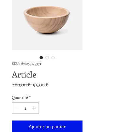
SKU : 671253175371
Article
Prix
Prix
 100,00 € 
95,00 €
original
promotionnel
Quantité
*
Ajouter au panier