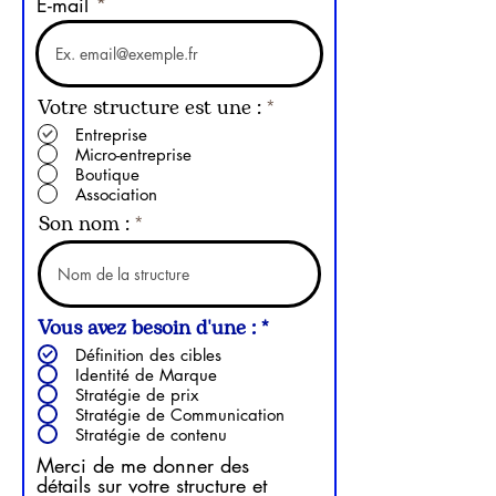
E-mail
O
Votre structure est une :
*
b
Entreprise
l
Micro-entreprise
i
Boutique
g
Association
a
Son nom :
t
o
i
r
e
O
Vous avez besoin d'une :
*
b
Définition des cibles
l
Identité de Marque
i
Stratégie de prix
g
Stratégie de Communication
a
Stratégie de contenu
t
Merci de me donner des
o
détails sur votre structure et
i